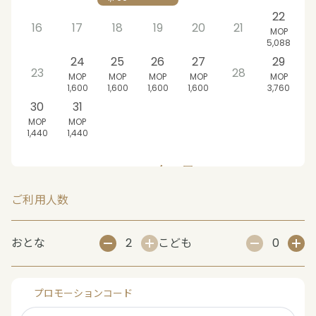
22
16
17
18
19
20
21
MOP
5,088
24
25
26
27
29
23
28
MOP
MOP
MOP
MOP
MOP
1,600
1,600
1,600
1,600
3,760
30
31
MOP
MOP
1,440
1,440
2026年9月
日
月
火
水
木
金
土
ご利用人数
1
2
3
4
5
MOP
MOP
MOP
MOP
MOP
おとな
2
こども
0
1,440
1,440
1,440
2,400
3,760
6
7
8
9
10
11
12
MOP
MOP
MOP
MOP
MOP
MOP
MOP
1,440
1,440
1,440
1,440
1,440
2,400
3,600
プロモーションコード
13
14
15
16
17
18
19